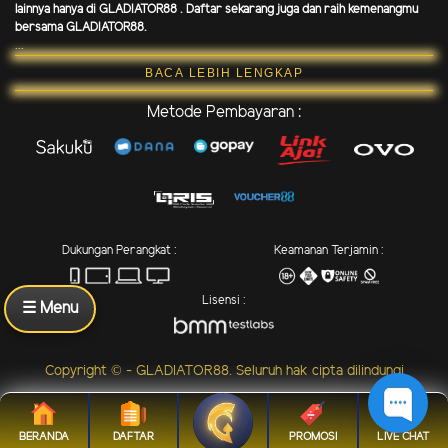
lainnya hanya di GLADIATOR88 . Daftar sekarang juga dan raih kemenangmu
bersama GLADIATOR88.
...
BACA LEBIH LENGKAP
Metode Pembayaran :
Dukungan Perangkat :
Keamanan Terjamin :
Lisensi :
☰ Menu
Copyright © - GLADIATOR88. Seluruh hak cipta dilindungi
BERANDA
DAFTAR
PROMOSI
LIVE CHAT