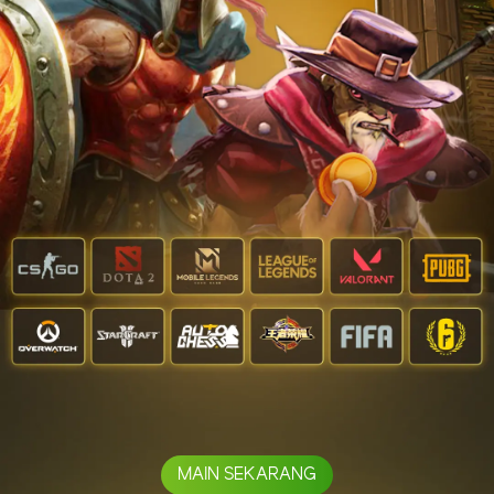
MAIN SEKARANG