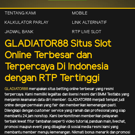
TENTANG KAMI
MOBILE
KALKULATOR PARLAY
LINK ALTERNATIF
JADWAL BANK
RTP LIVE SLOT
GLADIATOR88 Situs Slot
Online Terbesar dan
Terpercaya Di Indonesia
dengan RTP Tertinggi
GLADIATOR88
merupakan situs betting online terbesar yang resmi
terpercaya. Kami memiliki legalitas dan lisensi resmi dari BMM Testlabs yang
menjamin keamanan data diri member. GLADIATOR88 menjadi tempat judi
online dengan permaian yang fair dan memberikan kemenangan pasti.
Dilengkapi dengan customer service yang ramah dan profesional yang siap
membantu 24 jam nonstop. Kami berkomitmen memberikan pelayanan
terbaik lewat fitur tambahan seperti video tutorial, panduan main, livechat,
promosi maupun event yang dibagikan di sosial media resmi kami yang
membantu member menuju kemenangan. Nikmati bonus menarik dan promosi