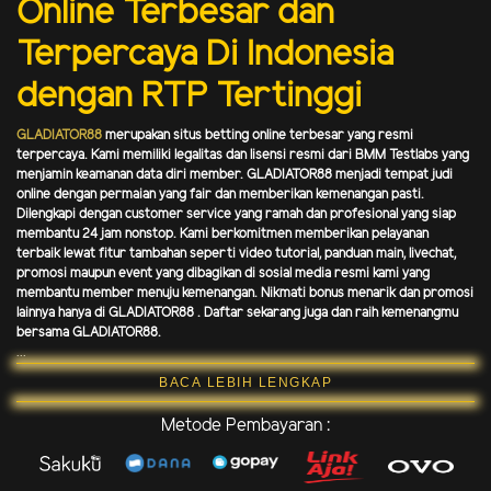
Online Terbesar dan
Terpercaya Di Indonesia
dengan RTP Tertinggi
GLADIATOR88
merupakan situs betting online terbesar yang resmi
terpercaya. Kami memiliki legalitas dan lisensi resmi dari BMM Testlabs yang
menjamin keamanan data diri member. GLADIATOR88 menjadi tempat judi
online dengan permaian yang fair dan memberikan kemenangan pasti.
Dilengkapi dengan customer service yang ramah dan profesional yang siap
membantu 24 jam nonstop. Kami berkomitmen memberikan pelayanan
terbaik lewat fitur tambahan seperti video tutorial, panduan main, livechat,
promosi maupun event yang dibagikan di sosial media resmi kami yang
membantu member menuju kemenangan. Nikmati bonus menarik dan promosi
lainnya hanya di GLADIATOR88 . Daftar sekarang juga dan raih kemenangmu
bersama GLADIATOR88.
...
BACA LEBIH LENGKAP
Metode Pembayaran :