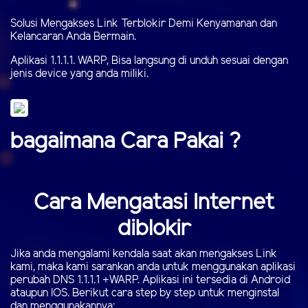
Solusi Mengakses Link Terblokir Demi Kenyamanan dan
Kelancaran Anda Bermain.
Aplikasi 1.1.1.1. WARP, Bisa langsung di unduh sesuai dengan
jenis device yang anda miliki.
bagaimana Cara Pakai ?
Cara Mengatasi Internet
diblokir
Jika anda mengalami kendala saat akan mengakses Link
kami, maka kami sarankan anda untuk menggunakan aplikasi
perubah DNS 1.1.1.1 +WARP. Aplikasi ini tersedia di Android
ataupun IOS. Berikut cara step by step untuk menginstal
dan menggunakannya: