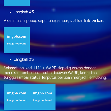
Langkah #5
Akan muncul popup seperti digambar, silahkan klik Izinkan.
Langkah #6
Selamat, aplikasi 1.1.1.1 + WARP siap digunakan dengan
menekan tombol bulat putih dibawah WARP, kemudian
tunggu sampai status Terputus berubah menjadi Terhubung.