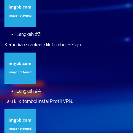
Langkah #3
Kemudian silahkan klik tombol Setuju.
Langkah #4
Lalu klik tombol Instal Profil VPN.