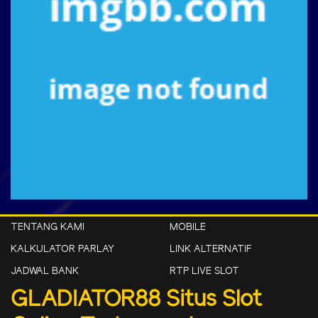
TENTANG KAMI
MOBILE
KALKULATOR PARLAY
LINK ALTERNATIF
JADWAL BANK
RTP LIVE SLOT
GLADIATOR88 Situs Slot