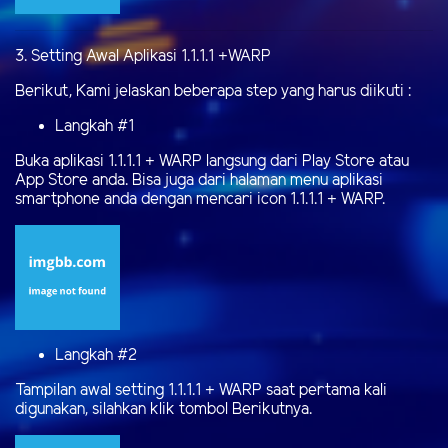
3. Setting Awal Aplikasi 1.1.1.1 +WARP
Berikut, Kami jelaskan beberapa step yang harus diikuti :
Langkah #1
Buka aplikasi 1.1.1.1 + WARP langsung dari Play Store atau
App Store anda. Bisa juga dari halaman menu aplikasi
smartphone anda dengan mencari icon 1.1.1.1 + WARP.
Langkah #2
Tampilan awal setting 1.1.1.1 + WARP saat pertama kali
digunakan, silahkan klik tombol Berikutnya.