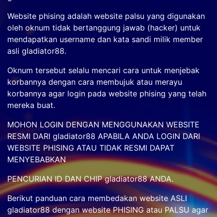
Website phising adalah website palsu yang digunakan
oleh oknum tidak bertanggung jawab (hacker) untuk
mendapatkan username dan kata sandi milik member
asli gladiator88.
Oknum tersebut selalu mencari cara untuk menjebak
korbannya dengan cara membujuk atau merayu
korbannya agar login pada website phising yang telah
mereka buat.
MOHON LOGIN DENGAN MENGGUNAKAN WEBSITE
RESMI DARI gladiator88 APABILA ANDA LOGIN DARI
WEBSITE PHISING ATAU TIDAK RESMI DAPAT
MENYEBABKAN
PENCURIAN ID DAN CHIP gladiator88 ANDA.
Berikut panduan cara membedakan website ASLI
gladiator88 dengan website PHISING atau PALSU agar