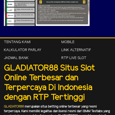
TENTANG KAMI
MOBILE
KALKULATOR PARLAY
LINK ALTERNATIF
JADWAL BANK
RTP LIVE SLOT
GLADIATOR88 Situs Slot
Online Terbesar dan
Terpercaya Di Indonesia
dengan RTP Tertinggi
GLADIATOR88
merupakan situs betting online terbesar yang resmi
terpercaya. Kami memiliki legalitas dan lisensi resmi dari BMM Testlabs yang