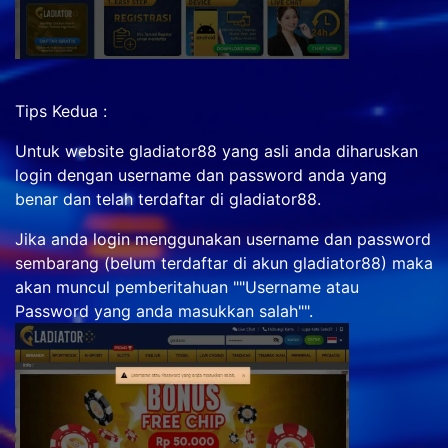
Tips Kedua :
Untuk website gladiator88 yang asli anda diharuskan
login dengan username dan password anda yang
benar dan telah terdaftar di gladiator88.
Jika anda login menggunakan username dan password
sembarang (belum terdaftar di akun gladiator88) maka
akan muncul pemberitahuan ""Username atau
Password yang anda masukkan salah"".